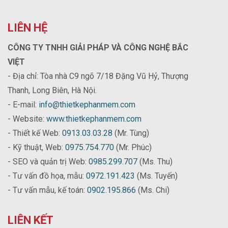
LIÊN HỆ
CÔNG TY TNHH GIẢI PHÁP VÀ CÔNG NGHỆ BẮC
VIỆT
- Địa chỉ: Tòa nhà C9 ngõ 7/18 Đặng Vũ Hỷ, Thượng
Thanh, Long Biên, Hà Nội.
- E-mail:
info@thietkephanmem.com
- Website:
www.thietkephanmem.com
- Thiết kế Web:
0913.03.03.28
(Mr. Tùng)
- Kỹ thuật, Web:
0975.754.770
(Mr. Phúc)
- SEO và quản trị Web:
0985.299.707
(Ms. Thu)
- Tư vấn đồ họa, mẫu:
0972.191.423
(Ms. Tuyến)
- Tư vấn mẫu, kế toán:
0902.195.866
(Ms. Chi)
LIÊN KẾT