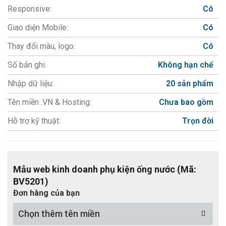
Responsive:
Có
+ URL Thân thiện
Giao diện Mobile:
Có
+ Thẻ meta chung cho website
+ Thẻ meta cho từng sản phẩm, tin tức
Thay đổi màu, logo:
Có
+ Thẻ tags cho từng sản phẩm, tin tức
Số bản ghi:
Không hạn chế
- Hệ thống quản trị đẹp mắt, thân thiện và dễ sử dụng.
Nhập dữ liệu:
20 sản phẩm
+ CMS quản trị sản phẩm
Tên miền .VN & Hosting:
Chưa bao gồm
+ Sửa nhanh/ Tạm ẩn/ Xóa/ Khôi phục sản phẩm
Hỗ trợ kỹ thuật:
Trọn đời
+ Công cụ quản lý đơn hàng
+ Công cụ quản lý khách hàng
+ Tùy chọn cho sản phẩm
Mẫu web kinh doanh phụ kiện ống nước (Mã:
+ Thuộc tính cho sản phẩm
BV5201)
+ Báo cáo / nhật ký hoạt động
Đơn hàng của bạn
- Thiết kế web Bắc Việt hỗ trợ nhập 20 bài viết sản phẩm/
Chọn thêm tên miền
Tin tức.