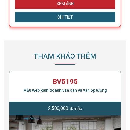
XEM ẢNH
CHI TIẾT
THAM KHẢO THÊM
BV5195
Mẫu web kinh doanh ván sàn và ván ốp tường
2,500,000
đ/mẫu