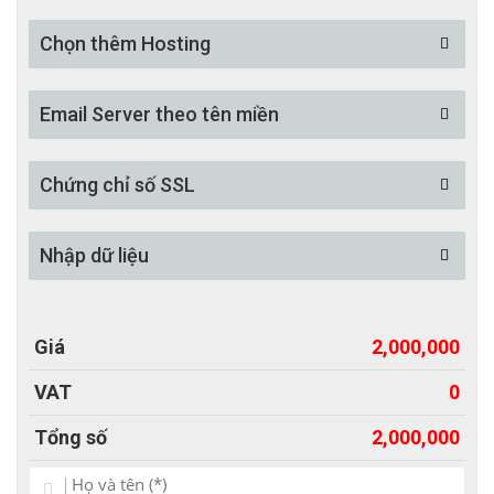
- Hỗ trợ design Banner/ Logo...
- Cung cấp tài liệu hướng dẫn kèm hình ảnh chi tiết.
Chọn thêm Hosting
- Hỗ trợ kỹ thuật trọn đời qua Zalo, Facebook, Máy tính -
TeamView...
Email Server theo tên miền
-Tốc độ load như nhanh chóng, chưa tới 2s/trang.
- Website chuẩn SEO, dễ SEO lên top.
Chứng chỉ số SSL
Với
Mẫu website bán hàng
phụ kiện ống nước sẽ hoàn toàn
làm chủ cuộc chơi thương trường của mình. Dễ dàng thực
Nhập dữ liệu
hiện các chiến lược kinh doanh, quảng bá và marketing cho
sản phẩm dich vụ của mình. Với những mẫu bên dưới, Bắc
Việt hy vọng sẽ giúp bạn tìm được những mẫu ưng ý hoặc
Giá
2,000,000
có thể nảy ra được ý tưởng cho trang web của bạn. Nếu bạn
cần thiết kế website kinh doanh phụ kiện ống nước theo yêu
VAT
0
cầu, hãy liên hệ với Bắc Việt theo hotline:
0913.03.03.28
(Mr.
Tổng số
2,000,000
Tùng).
Chúc bạn thành công!