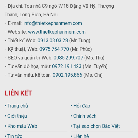
- Địa chỉ: Tòa nhà C9 ngõ 7/18 Đặng Vũ Hỷ, Thượng
Thanh, Long Biên, Hà Nội.
- E-mail:
info@thietkephanmem.com
- Website:
www.thietkephanmem.com
- Thiết kế Web:
0913.03.03.28
(Mr. Tùng)
- Kỹ thuật, Web:
0975.754.770
(Mr. Phúc)
- SEO và quản trị Web:
0985.299.707
(Ms. Thu)
- Tư vấn đồ họa, mẫu:
0972.191.423
(Ms. Tuyến)
- Tư vấn mẫu, kế toán:
0902.195.866
(Ms. Chi)
LIÊN KẾT
• Trang chủ
• Hỏi đáp
• Giới thiệu
• Chính sách
• Kho mẫu Web
• Tại sao chọn Bắc Việt
• Tin tức
• Liên hệ