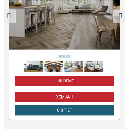
LINK DEMO
XEM ẢNH
CHI TIẾT