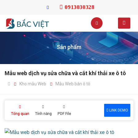
0913030328
Sản phẩm
Mẫu web dịch vụ sửa chữa và cắt khí thải xe ô tô
Kho mẫu Web
Mẫu Web bán ô tô
LINK DEMO
Tổng quan
Tính năng
PDF File