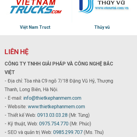
Việt Nam Truct
Thủy vũ
LIÊN HỆ
CÔNG TY TNHH GIẢI PHÁP VÀ CÔNG NGHỆ BẮC
VIỆT
- Địa chỉ: Tòa nhà C9 ngõ 7/18 Đặng Vũ Hỷ, Thượng
Thanh, Long Biên, Hà Nội.
- E-mail:
info@thietkephanmem.com
- Website:
www.thietkephanmem.com
- Thiết kế Web:
0913.03.03.28
(Mr. Tùng)
- Kỹ thuật, Web:
0975.754.770
(Mr. Phúc)
- SEO và quản trị Web:
0985.299.707
(Ms. Thu)