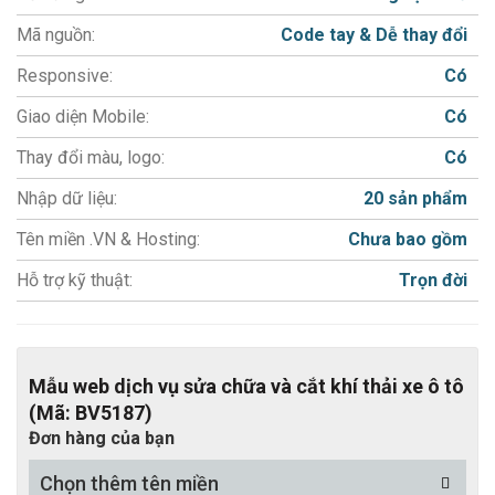
- Giao diện đa nên tảng trên di động thông minh, máy tính
Mã nguồn:
Code tay & Dễ thay đổi
tiện lợi cho khách hàng.
- Module quản lý và đăng các sản phẩm.
Responsive:
Có
- Modul đặc tính sản phẩm giúp làm nổi bật các Hightlight
Giao diện Mobile:
Có
của sản phẩm.
Thay đổi màu, logo:
Có
- Chèn Video và tài liệu vào web công ty trong từng sản
phẩm chỉ bằng 1 thao tác đơn giản.
Nhập dữ liệu:
20 sản phẩm
- Tính năng Zoom, lật ảnh.
Tên miền .VN & Hosting:
Chưa bao gồm
- MIỄN PHÍ Tích hợp công cụ chat trực tuyến Facebook /
Hỗ trợ kỹ thuật:
Trọn đời
Zalo.
- Hỗ trợ đổi màu chủ đạo miễn phí
- Hỗ trợ tối đa cho việc chăm sóc khách hàng.
- Thiết kế web chuẩn SEO, đầy đủ các công cụ hỗ trợ SEO.
Mẫu web dịch vụ sửa chữa và cắt khí thải xe ô tô
(Mã: BV5187)
+ URL Thân thiện
Đơn hàng của bạn
+ Thẻ meta chung cho website
+ Thẻ meta cho từng sản phẩm, tin tức
Chọn thêm tên miền