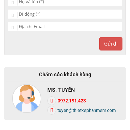
xe ô tô giao diện hiện đại bạn sẽ hoàn toàn làm chủ cuộc
chơi thương trường của mình. Dễ dàng thực hiện các chiến
lược kinh doanh, quảng bá và marketing cho sản phẩm. Với
những mẫu bên dưới, Bắc Việt hy vọng sẽ giúp bạn tìm được
những mẫu ưng ý hoặc có thể nảy ra được ý tưởng cho trang
Gửi đi
web của bạn. Nếu bạn cần thiết kế website bán hàng theo
yêu cầu, hãy liên hệ với Bắc Việt theo hotline:
0913.03.03.28
(Mr. Tùng).
Chúc bạn thành công!
Chăm sóc khách hàng
MS. TUYẾN
0972.191.423
tuyen@thietkephanmem.com