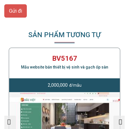
Gửi đi
SẢN PHẨM TƯƠNG TỰ
ng
BV5167
Mẫu website bán thiết bị vệ sinh và gạch ốp sàn
2,000,000
đ/mẫu